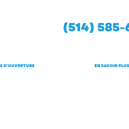
(514) 585-
S D'OUVERTURE
EN SAVOIR PLU
au vendredi de 8h à
Mentions légale
Politique de conf
Politique en mat
cookies