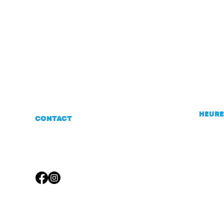
HEURE
CONTACT
Lundi 
(514) 585-6141
17h.
info@climatisation2zones.co
m