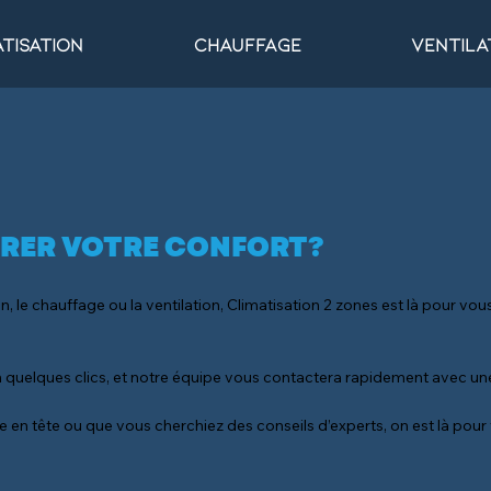
tisation
Chauffage
Ventila
ORER VOTRE CONFORT?
n, le chauffage ou la ventilation, Climatisation 2 zones est là pour vou
n quelques clics, et notre équipe vous contactera rapidement avec un
en tête ou que vous cherchiez des conseils d’experts, on est là pour v